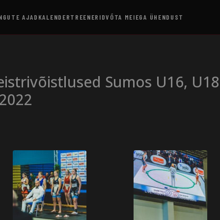
NGUTE AJAD
KALENDER
TREENERID
VÕTA MEIEGA ÜHENDUST
eistrivõistlused Sumos U16, U1
.2022