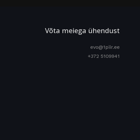
Võta meiega ühendust
evo@1piir.ee
+372 5109941