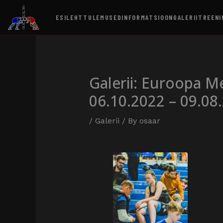
ESILEHT
TULEMUSED
INFORMATSIOON
GALERII
TREENI
Galerii: Euroopa M
06.10.2022 – 09.08
/
Galerii
/ By
osaar