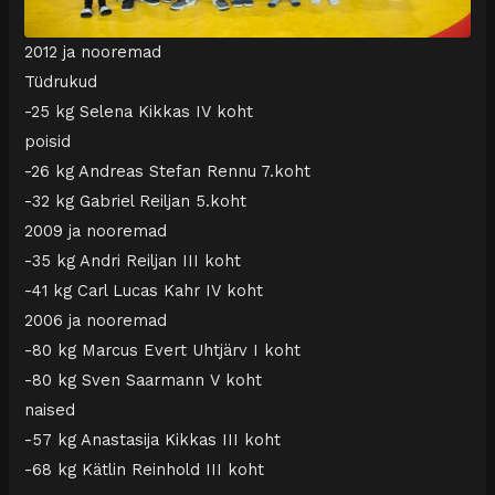
2012 ja nooremad
Tüdrukud
-25 kg Selena Kikkas IV koht
poisid
-26 kg Andreas Stefan Rennu 7.koht
-32 kg Gabriel Reiljan 5.koht
2009 ja nooremad
-35 kg Andri Reiljan III koht
-41 kg Carl Lucas Kahr IV koht
2006 ja nooremad
-80 kg Marcus Evert Uhtjärv I koht
-80 kg Sven Saarmann V koht
naised
-57 kg Anastasija Kikkas III koht
-68 kg Kätlin Reinhold III koht