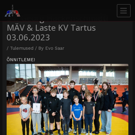
54. Georg Hackenschmidti
MÄV & Laste KV Tartus
03.06.2023
/
Tulemused
/ By
Evo Saar
ÕNNITLEME!