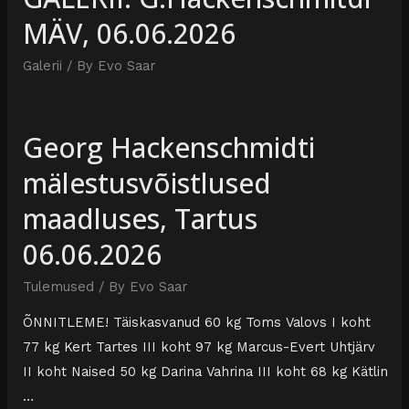
MÄV, 06.06.2026
Galerii
/ By
Evo Saar
Georg Hackenschmidti
mälestusvõistlused
maadluses, Tartus
06.06.2026
Tulemused
/ By
Evo Saar
ÕNNITLEME! Täiskasvanud 60 kg Toms Valovs I koht
77 kg Kert Tartes III koht 97 kg Marcus-Evert Uhtjärv
II koht Naised 50 kg Darina Vahrina III koht 68 kg Kätlin
…