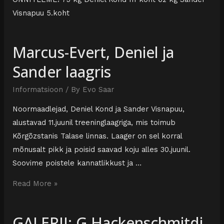
Visnapuu 5.koht
Marcus-Evert, Deniel ja
Sander laagris
Informatsioon
/ By
Evo Saar
Noormaadlejad, Deniel Kond ja Sander Visnapuu,
alustavad 11.juunil treeninglaagriga, mis toimub
Kõrgõzstanis Talase linnas. Laager on sel korral
mõnusalt pikk ja poisid saavad koju alles 30.juunil.
Soovime poistele kannatlikkust ja …
Read More »
GALERII: G.Hackenschmitdi