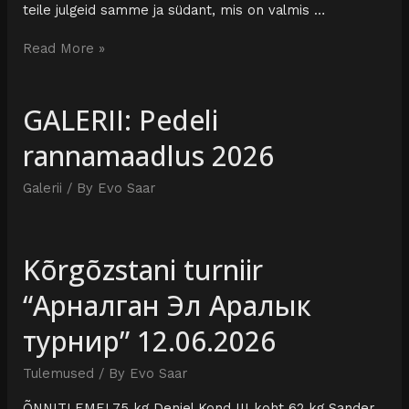
teile julgeid samme ja südant, mis on valmis …
Read More »
GALERII: Pedeli
rannamaadlus 2026
Galerii
/ By
Evo Saar
Kõrgõzstani turniir
“Арналган Эл Аралык
турнир” 12.06.2026
Tulemused
/ By
Evo Saar
ÕNNITLEME! 75 kg Deniel Kond III koht 62 kg Sander