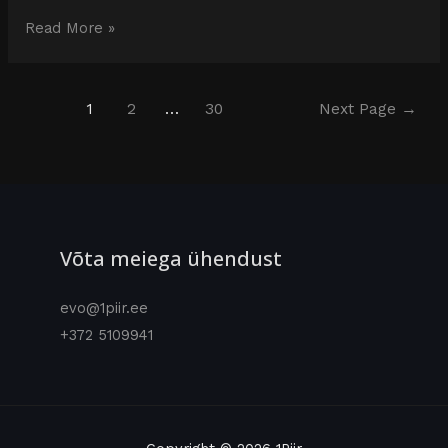
Read More »
1
2
…
30
Next Page
→
Võta meiega ühendust
evo@1piir.ee
+372 5109941