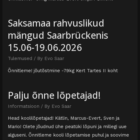
Saksamaa rahvuslikud
mängud Saarbrückenis
15.06-19.06.2026
Tulemused
/ By
Evo Saar
Õnnitleme! jõutõstmine -79kg Kert Tartes II koht
Palju õnne lõpetajad!
Informatsioon
/ By
Evo Saar
Head koolilõpetajad! Kätlin, Marcus-Evert, Sven ja
Mario! Olete jõudnud ühe peatüki lõpuni ja millegi uue
alguseni. Õnnitleme kooli lõpetamise puhul ja soovime