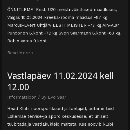
ÕNNITLEME! Eesti U20 meistrivõistlused maadluses,
Valgas 10.02.2024 kreeka-rooma maadlus -87 kg
Marcus-Evert Uhtjärv EESTI MEISTER -77 kg Ain-Alar
Pundonen 8.koht -72 kg Sven Saarmann 8.koht -63 kg
Robin Vares 9.koht …
Read More »
Vastlapäev 11.02.2024 kell
12.00
Informatsioon
/ By
Evo Saar
Head Klubi noorsportlased ja toetajad, ootame teid
Lüllemäe tervise-ja spordikeskusesse, et ühiselt
tuubitada ja vastlakukleid maitsta. Kes soovib klubi