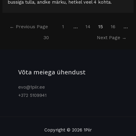
bussiga tulla, andke märku, hetkel veel 4 kohta.
←
Previous Page
1
…
14
15
16
…
30
Next Page
→
Võta meiega ühendust
evo@1piir.ee
+372 5109941
Copyright © 2026 1Piir