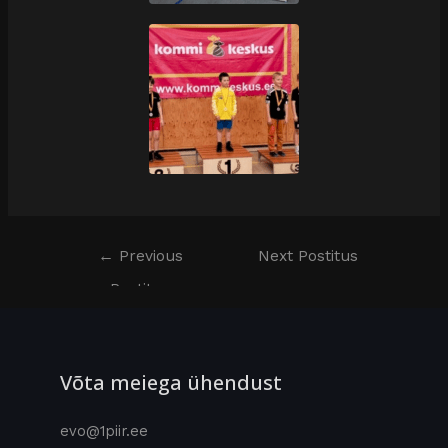
←
Previous
Next Postitus
Postitus
→
Võta meiega ühendust
evo@1piir.ee