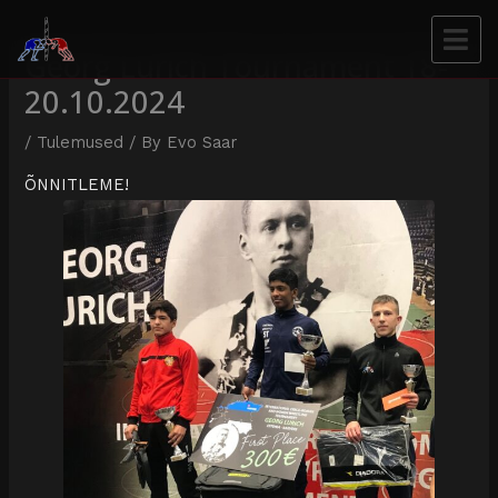
Georg Lurich Tournament 18-
20.10.2024
/
Tulemused
/ By
Evo Saar
ÕNNITLEME!