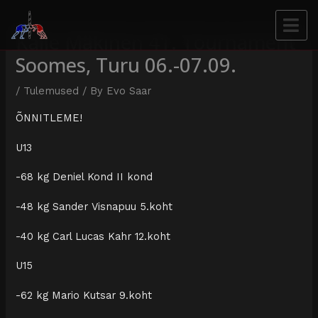
Kalle Mäkinen 41. Tournament
Soomes, Turu 06.-07.09.
/
Tulemused
/ By
Evo Saar
ÕNNITLEME!
U13
-68 kg Deniel Kond II kond
-48 kg Sander Visnapuu 5.koht
-40 kg Carl Lucas Kahr 12.koht
U15
-62 kg Mario Kutsar 9.koht