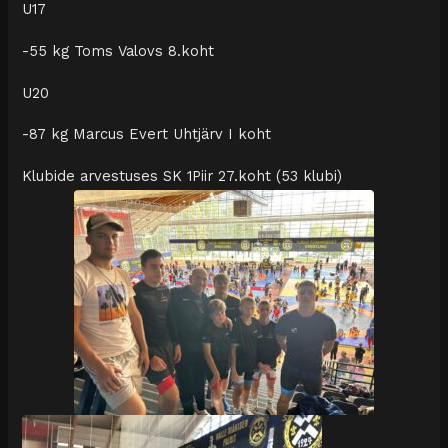
U17
-55 kg Toms Valovs 8.koht
U20
-87 kg Marcus Evert Uhtjärv I koht
Klubide arvestuses SK 1Piir 27.koht (53 klubi)