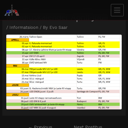
Maadluskalender Aprill-Juuli
/
Informatsioon
/ By
Evo Saar
←
Previous
Next Postitus