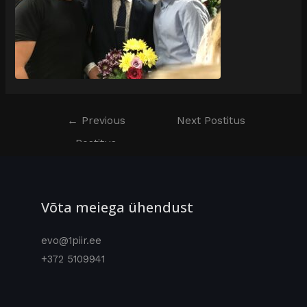
←
Previous
Next Postitus
Postitus
→
Võta meiega ühendust
evo@1piir.ee
+372 5109941