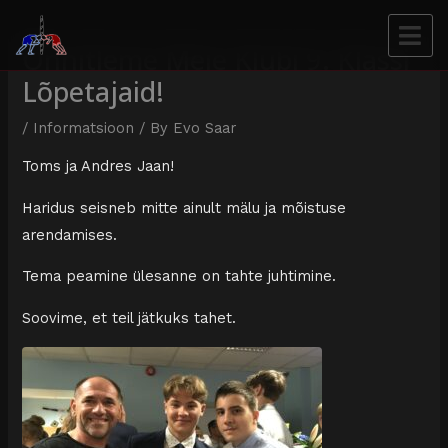
Õnnitleme Meie Klubi 9. Klassi
Lõpetajaid!
/
Informatsioon
/ By
Evo Saar
Toms ja Andres Jaan!
Haridus seisneb mitte ainult mälu ja mõistuse
arendamises.
Tema peamine ülesanne on tahte juhtimine.
Soovime, et teil jätkuks tahet.