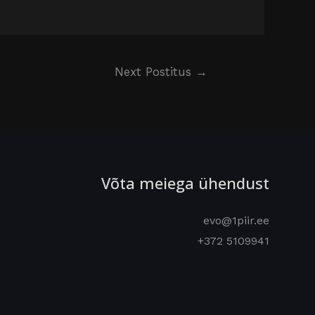
Next Postitus
→
Võta meiega ühendust
evo@1piir.ee
+372 5109941