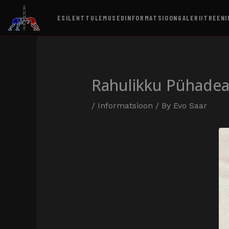
ESILEHT
TULEMUSED
INFORMATSIOON
GALERII
TREENI
Rahulikku Pühadea
/
Informatsioon
/ By
Evo Saar