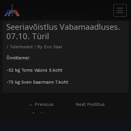
TÜRI SKL Auhinnaturniir,
Seeriavõistlus Vabamaadluses.
07.10. Türil
/
Tulemused
/ By
Evo Saar
Õnnitleme!
-52 kg Toms Valovs 5.koht
-75 kg Sven Saarmann 7.koht
←
Previous
Next Postitus
Postitus
→