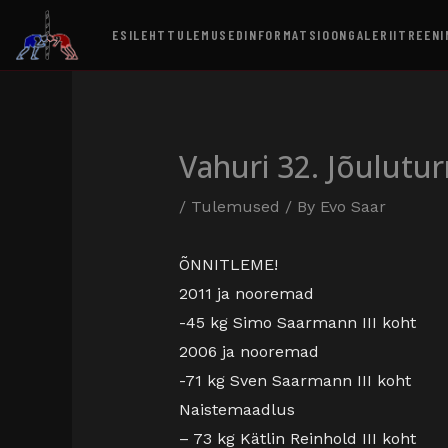
ESILEHT
TULEMUSED
INFORMATSIOON
GALERII
TREENI
Vahuri 32. Jõulutur
/
Tulemused
/ By
Evo Saar
ÕNNITLEME!
2011 ja nooremad
-45 kg Simo Saarmann III koht
2006 ja nooremad
-71 kg Sven Saarmann III koht
Naistemaadlus
– 73 kg Kätlin Reinhold III koht