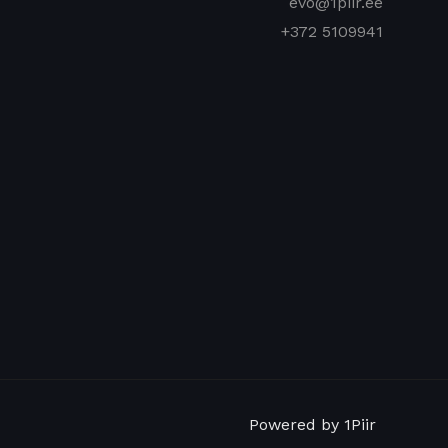
evo@1piir.ee
+372 5109941
Powered by 1Piir