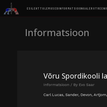
ESILEHT
TULEMUSED
INFORMATSIOON
GALERII
TREENI
Informatsioon
Võru Spordikooli la
Informatsioon
/ By
Evo Saar
Carl Lucas, Sander, Devon, Artjom,