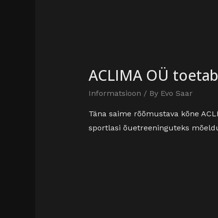
ACLIMA OÜ toetab k
Informatsioon
/ By
Evo Saar
Täna saime rõõmustava kõne ACLIM
sportlasi õuetreeninguteks mõeldu