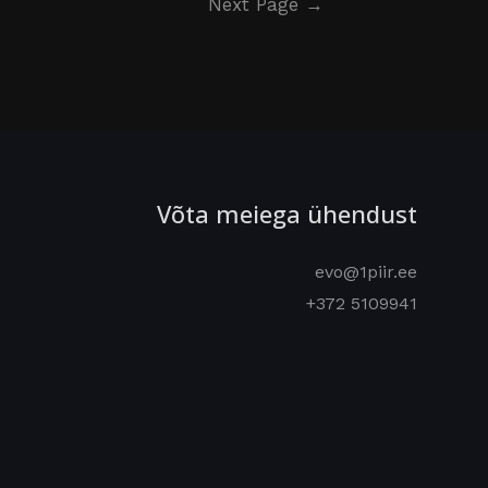
Next Page
→
Võta meiega ühendust
evo@1piir.ee
+372 5109941