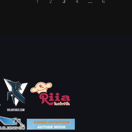
1
2
3
4
…
6