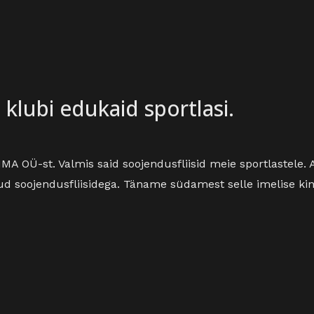
lubi edukaid sportlasi.
A OÜ-st. Valmis said soojendusfliisid meie sportlastele.
d soojendusfliisidega. Täname südamest selle imelise kin