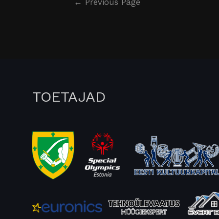
←
Previous Page
TOETAJAD